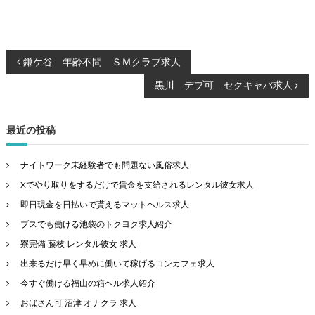
投
鎌ケ谷 年齢不問 ＳＭクラブ求人
黒川 デブ可 セクキャバ求人
稿
ナ
最近の投稿
ビ
ナイトワーク未経験者でも問題ない風俗求人
ゲ
Xでやり取りをするだけで賃金を支給されるレンタル彼女求人
即日現金を日払いで貰えるマットヘルス求人
ー
ブスでも働ける池袋のトクヨク求人紹介
寮完備 藤枝 レンタル彼女 求人
シ
出来るだけ早く早めに働いて稼げるコンカフェ求人
ョ
今すぐ働ける福山の箱ヘル求人紹介
おばさん可 沼津 オナクラ 求人