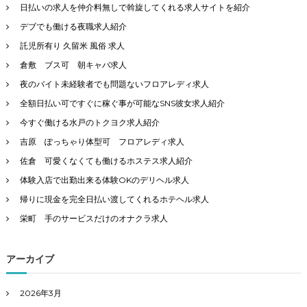
ン
日払いの求人を仲介料無しで斡旋してくれる求人サイトを紹介
デブでも働ける夜職求人紹介
託児所有り 久留米 風俗 求人
倉敷 ブス可 朝キャバ求人
夜のバイト未経験者でも問題ないフロアレディ求人
全額日払い可ですぐに稼ぐ事が可能なSNS彼女求人紹介
今すぐ働ける水戸のトクヨク求人紹介
吉原 ぽっちゃり体型可 フロアレディ求人
佐倉 可愛くなくても働けるホステス求人紹介
体験入店で出勤出来る体験OKのデリヘル求人
帰りに現金を完全日払い渡してくれるホテヘル求人
栄町 手のサービスだけのオナクラ求人
アーカイブ
2026年3月