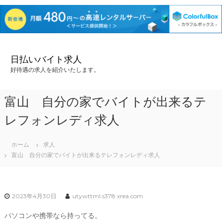
コ
ン
日払いバイト求人
テ
好待遇の求人を紹介いたします。
ン
ツ
へ
富山 自分の家でバイトが出来るテ
ス
キ
レフォンレディ求人
ッ
プ
ホーム
求人
富山 自分の家でバイトが出来るテレフォンレディ求人
2023年4月30日
utywttml.s378.xrea.com
パソコンや携帯なら持ってる。